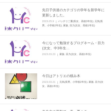
先日子供達のカテゴリの学年を新学年に
更新しました。
2023.05.9
パッチリ二重(長女、高校3年生)
,
元気(長
男、小学校2年生)
,
家族
,
目力(次女、高校1年生)
今になって勉強するブログネーム・目力
(次女、中3年生…
2023.03.23
家族
,
目力(次女、高校1年生)
今日はアトリエの積み木
2023.03.21
元気(長男、小学校2年生)
,
家族
,
目力(次
女、高校1年生)