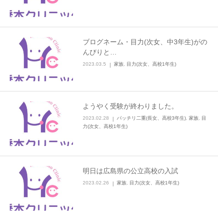
ブログネーム・目力(次女、中3年生)がの
んびりと…
2023.03.5
家族
,
目力(次女、高校1年生)
ようやく受験が終わりました。
2023.02.28
パッチリ二重(長女、高校3年生)
,
家族
,
目
力(次女、高校1年生)
明日は広島県の公立高校の入試
2023.02.26
家族
,
目力(次女、高校1年生)