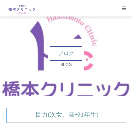
受診案内
治療案内
ブログ
設備
BLOG
【コラム】
ワクチン一覧
目力(次女、高校1年生)