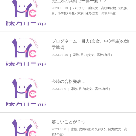
先生方の異動で一喜一憂！？
2023.03.19
パッチリ二重(長女、高校3年生)
,
元気(長
男、小学校2年生)
,
家族
,
目力(次女、高校1年生)
ブログネーム・目力(次女、中3年生)の進
学準備
2023.03.15
家族
,
目力(次女、高校1年生)
今時の合格発表…
2023.03.9
家族
,
目力(次女、高校1年生)
嬉しいことが２つ…
2023.03.8
家族
,
皮膚科医のつぶやき
,
目力(次女、高
校1年生)