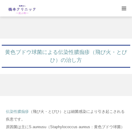
受診案内
治療案内
黄色ブドウ球菌による伝染性膿痂疹（飛び火・とび
設備
ひ）の治し方
【コラム】
ワクチン一覧
伝染性膿痂疹
（飛び火・とびひ）とは細菌感染により引き起こされる
疾患です。
原因菌は主にS.aureusu（Staphylococcus aureus：黄色ブドウ球菌）