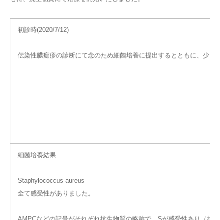
初診時(2020/7/12)
伝染性膿痂疹の診断にて念のため細菌培養に提出するとともに、少し
細菌培養結果
Staphylococcus aureus
全て感受性がありました。
AMPCなどの記号がそれぞれ抗生物質の略称で、Sが感受性あり（抗