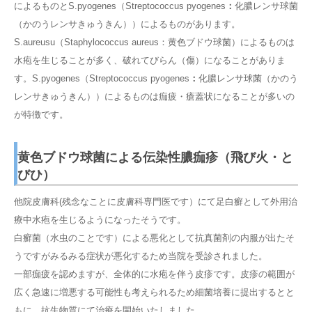
によるものとS.pyogenes（Streptococcus pyogenes
：
化膿レンサ球菌
（かのうレンサきゅうきん））によるものがあります。
S.aureusu（Staphylococcus aureus：黄色ブドウ球菌）によるものは
水疱を生じることが多く、破れてびらん（傷）になることがありま
す。S.pyogenes（Streptococcus pyogenes
：
化膿レンサ球菌（かのう
レンサきゅうきん））によるものは痂疲・瘡蓋状になることが多いの
が特徴です。
黄色ブドウ球菌による伝染性膿痂疹（飛び火・と
びひ）
他院皮膚科(残念なことに皮膚科専門医です）にて足白癬として外用治
療中水疱を生じるようになったそうです。
白癬菌（水虫のことです）による悪化として抗真菌剤の内服が出たそ
うですがみるみる症状が悪化するため当院を受診されました。
一部痂疲を認めますが、全体的に水疱を伴う皮疹です。皮疹の範囲が
広く急速に増悪する可能性も考えられるため細菌培養に提出するとと
もに、抗生物質にて治療を開始いたしました。