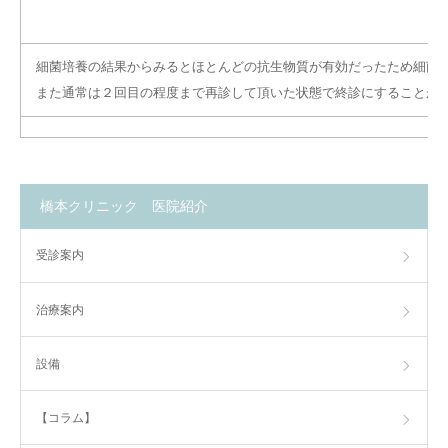
細菌培養の結果からみるとほとんどの抗生物質が有効だったため細菌
また通常は２回目の程度まで再診して頂いた状態で終診にすることが
橋本クリニック 医院紹介
受診案内
治療案内
設備
【コラム】