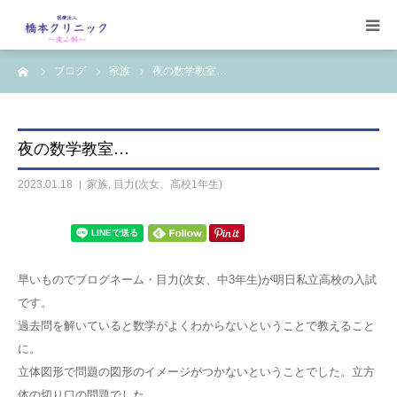
ーム
ブログ
家族
夜の数学教室…
受診案内
治療案内
夜の数学教室…
設備
2023.01.18
家族
,
目力(次女、高校1年生)
【コラム】
ワクチン一覧
早いものでブログネーム・目力(次女、中3年生)が明日私立高校の入試
です。
過去問を解いていると数学がよくわからないということで教えること
に。
立体図形で問題の図形のイメージがつかないということでした。立方
体の切り口の問題でした。