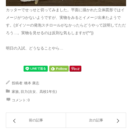
カッターでせっせと切ってみました。平面に描かれた立体図形ではイ
メージがつかないようですが、実物をみるとイメージ出来たようで
す。(ダイソーの発泡スチロールがなかったらどうやって説明してただ
ろう…。実物を見せるのは反則な気もしますが(^^))
明日の入試、どうなることやら…
投稿者:
橋本 康志
家族
,
目力(次女、高校1年生)
コメント:
0
前の記事
次の記事