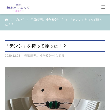
ーム
ブログ
元気(長男、小学校2年生)
「テンシ」を持って帰っ
受診案内
た！？
治療案内
「テンシ」を持って帰った！？
設備
2020.12.23
元気(長男、小学校2年生)
,
家族
【コラム】
ワクチン一覧