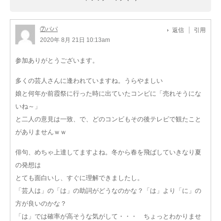
⑦パパ
返信
引用
2020年 8月 21日 10:13am
参加ありがとうございます。
多くの芸人さんに逢われていますね。うらやましい
娘と何年か前霞祭に行った時に出ていたコンビに「売れそうにな
いね～」
と二人の意見は一致、で、どのコンビもその後テレビで観たこと
がありませんｗｗ
俳句、めちゃ上達してますよね。冬から春を飛ばしていきなり夏
の発想は
とても面白いし、すぐに理解できましたし。
「芸人は」の「は」の助詞がどうなのかな？「は」より「に」の
方が良いのかな？
「は」では確率が高そうな気がして・・・ ちょっとわかりませ