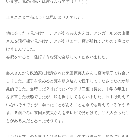
います。私の記憶とは違うようです（＾＾））
正直ここまで売れるとは思いませんでした。
他に会った（見かけた）ことがある芸人さんは、アンガールズの山根
さんを飛行機で見かけたことがあります。席が離れていたので声はか
けませんでした。
会釈をすると、怪訝そうな顔で会釈してくださいました。
芸人さんから政治家に転身された東国原英夫さんに宮崎県庁でお会い
しました。握手を求めると顔を覗き込んで握手してくださったのが印
象的でした。当時まだ２才だったパッチリ二重（長女、中学３年生）
を肩車した状態でしたが、娘も握手してもらいました。握手は覚えて
いないそうですが、会ったことがあることを今でも覚えているそうで
す。５歳ごろに東国原英夫さんをテレビで見かけて、この人会ったこ
とがある人だと思ったそうです。
ホンジャマカの石塚さんは全日空ホテルですれ違って、飲みに行きま