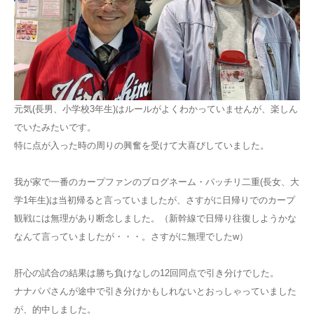
元気(長男、小学校3年生)はルールがよくわかっていませんが、楽しん
でいたみたいです。
特に点が入った時の周りの興奮を受けて大喜びしていました。
我が家で一番のカープファンのブログネーム・パッチリ二重(長女、大
学1年生)は当初帰ると言っていましたが、さすがに日帰りでのカープ
観戦には無理があり断念しました。（新幹線で日帰り往復しようかな
なんて言っていましたが・・・。さすがに無理でしたw）
肝心の試合の結果は勝ち負けなしの12回同点で引き分けでした。
ナナパパさんが途中で引き分けかもしれないとおっしゃっていました
が、的中しました。