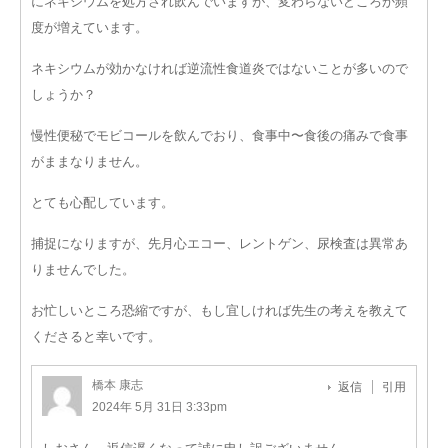
にネキシウムを処方され飲んでいますが、変わらないどころか頻
度が増えています。
ネキシウムが効かなければ逆流性食道炎ではないことが多いので
しょうか？
慢性便秘でモビコールを飲んでおり、食事中〜食後の痛みで食事
がままなりません。
とても心配しています。
捕捉になりますが、先月心エコー、レントゲン、尿検査は異常あ
りませんでした。
お忙しいところ恐縮ですが、もし宜しければ先生の考えを教えて
くださると幸いです。
橋本 康志
返信
引用
2024年 5月 31日 3:33pm