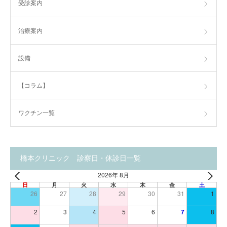
受診案内
治療案内
設備
【コラム】
ワクチン一覧
橋本クリニック 診察日・休診日一覧
2026年 8月
日
月
火
水
木
金
土
26
27
28
29
30
31
1
2
3
4
5
6
7
8