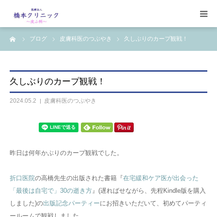
ーム
ブログ
皮膚科医のつぶやき
久しぶりのカープ観戦！
受診案内
治療案内
久しぶりのカープ観戦！
設備
2024.05.2
皮膚科医のつぶやき
【コラム】
ワクチン一覧
昨日は何年かぶりのカープ観戦でした。
折口医院
の高橋先生の出版された書籍『
在宅緩和ケア医が出会った
「最後は自宅で」30の逝き方
』(遅ればせながら、先程Kindle版を購入
しました)の
出版記念パーティー
にお招きいただいて、初めてパーティ
ールームで観戦しました。