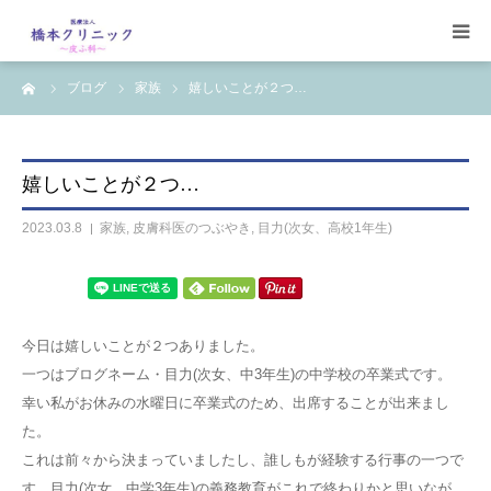
ーム
ブログ
家族
嬉しいことが２つ…
受診案内
治療案内
嬉しいことが２つ…
設備
2023.03.8
家族
,
皮膚科医のつぶやき
,
目力(次女、高校1年生)
【コラム】
ワクチン一覧
今日は嬉しいことが２つありました。
一つはブログネーム・目力(次女、中3年生)の中学校の卒業式です。
幸い私がお休みの水曜日に卒業式のため、出席することが出来まし
た。
これは前々から決まっていましたし、誰しもが経験する行事の一つで
す。目力(次女、中学3年生)の義務教育がこれで終わりかと思いなが