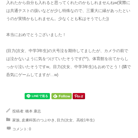
入れたから自分も入れると思ってくれたのかもしれませんねw(実際に
は共通テストの扱いなどが少し特殊なので、三重大に縁があったとい
うのが実情かもしれません。少なくとも私はそうでした))
本当におめでとうございました！
(目力(次女、中学3年生)の大号泣を期待してましたが、カメラの前で
は泣かないように気をつけていたそうです(^^)。体育館を出てからし
っかり泣いたそうですw。目力(次女、中学3年生)もおめでとう！(隣で
呑気にゲームしてますが…w)
投稿者:
橋本 康志
家族
,
皮膚科医のつぶやき
,
目力(次女、高校1年生)
コメント:
0