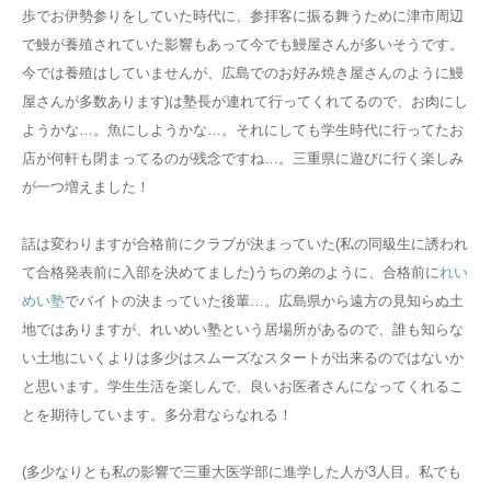
歩でお伊勢参りをしていた時代に、参拝客に振る舞うために津市周辺
で鰻が養殖されていた影響もあって今でも鰻屋さんが多いそうです。
今では養殖はしていませんが、広島でのお好み焼き屋さんのように鰻
屋さんが多数あります)は塾長が連れて行ってくれてるので、お肉にし
ようかな…。魚にしようかな…。それにしても学生時代に行ってたお
店が何軒も閉まってるのが残念ですね…。三重県に遊びに行く楽しみ
が一つ増えました！
話は変わりますが合格前にクラブが決まっていた(私の同級生に誘われ
て合格発表前に入部を決めてました)うちの弟のように、合格前に
れい
めい塾
でバイトの決まっていた後輩…。広島県から遠方の見知らぬ土
地ではありますが、れいめい塾という居場所があるので、誰も知らな
い土地にいくよりは多少はスムーズなスタートが出来るのではないか
と思います。学生生活を楽しんで、良いお医者さんになってくれるこ
とを期待しています。多分君ならなれる！
(多少なりとも私の影響で三重大医学部に進学した人が3人目。私でも