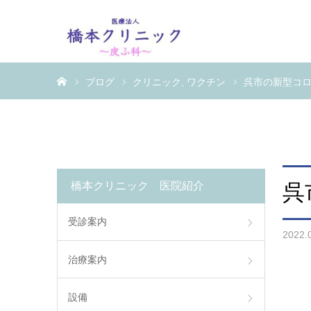
ホーム
ブログ
クリニック
ワクチン
呉市の新型コロ
橋本クリニック 医院紹介
呉
受診案内
2022.
治療案内
設備