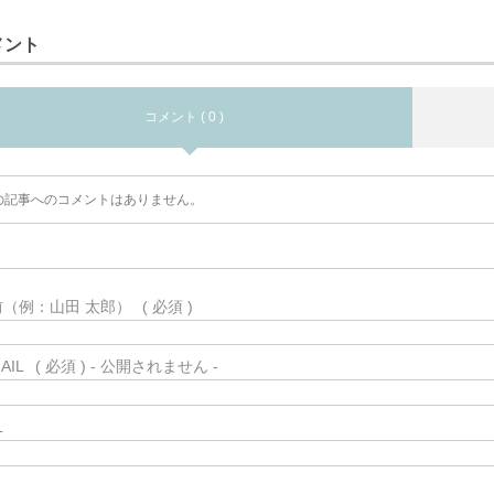
メント
コメント ( 0 )
の記事へのコメントはありません。
前（例：山田 太郎）
( 必須 )
AIL
( 必須 ) - 公開されません -
L