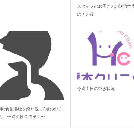
スタッフのお子さんの逆流性
のその後
今週土日の空き状況
年間食後嘔吐を繰り返す2歳のお子
ん 〜逆流性食道炎？〜