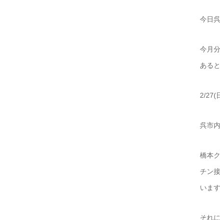
今日呉
今月分
ある
2/2
呉市
橋本
チン
います
それ