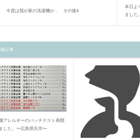
本日よ
今度は我が家の洗濯機が… その後4
ました
関連記事
属アレルギーのパッチテスト再開
ました。〜広島県呉市〜