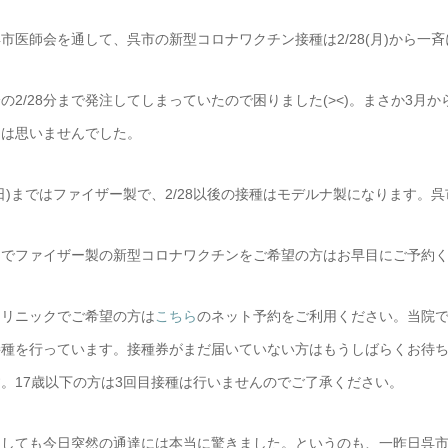
市医師会を通して、呉市の新型コロナワクチン接種は2/28(月)から
の2/28分まで発注してしまっていたので困りました(><)。まさか3月
とは思いませんでした。
7(日)まではファイザー製で、2/28以後の接種はモデルナ製になります
内でファイザー製の新型コロナワクチンをご希望の方はお早目にご予約
クリニックでご希望の方は
こちら
のネット予約をご利用ください。当院
接種を行っています。接種券がまだ届いていない方はもうしばらくお待ち
。17歳以下の方は3回目接種は行いませんのでご了承ください。
にしても今日突然の通達には本当に驚きました。というのも、一昨日呉