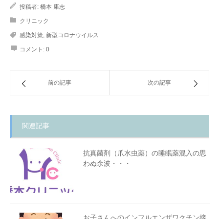
投稿者:
橋本 康志
クリニック
感染対策
,
新型コロナウイルス
コメント:
0
前の記事
次の記事
関連記事
抗真菌剤（爪水虫薬）の睡眠薬混入の思
わぬ余波・・・
お子さんへのインフルエンザワクチン接