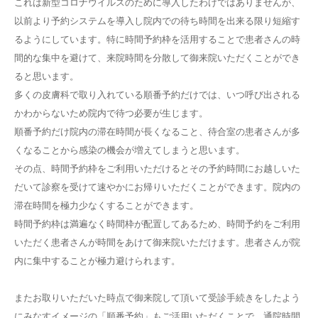
これは新型コロナウイルスのために導入したわけではありませんが、
以前より予約システムを導入し院内での待ち時間を出来る限り短縮す
るようにしています。特に時間予約枠を活用することで患者さんの時
間的な集中を避けて、来院時間を分散して御来院いただくことができ
ると思います。
多くの皮膚科で取り入れている順番予約だけでは、いつ呼び出される
かわからないため院内で待つ必要が生じます。
順番予約だけ院内の滞在時間が長くなること、待合室の患者さんが多
くなることから感染の機会が増えてしまうと思います。
その点、時間予約枠をご利用いただけるとその予約時間にお越しいた
だいて診察を受けて速やかにお帰りいただくことができます。院内の
滞在時間を極力少なくすることができます。
時間予約枠は満遍なく時間枠が配置してあるため、時間予約をご利用
いただく患者さんが時間をあけて御来院いただけます。患者さんが院
内に集中することが極力避けられます。
またお取りいただいた時点で御来院して頂いて受診手続きをしたよう
にみなすイメージの「順番予約」もご活用いただくことで、通院時間