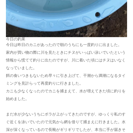
今日の釣果
今日は昨日のカニがあったので朝のうちにも一度釣りに出ました。
家内が買い物の際に川を見たときにチヌがいっぱい泳いでいたという
情報から慌てて釣りに出たのですが、川に着いた頃にはチヌはいなく
なっていました。
餌の食いつきもないため早々に引き上げて、干潮から満潮になるタイ
ミングを見計らって再度釣りに行きました。
カニも少なくなったのでカニを捕まえて、水が増えてきた頃に釣りを
始めました。
まだ水が少ないうちにボラが上がってきたのですが、ゆっくり私のす
ぐ近くを泳いでいたので元気から網を借りて捕まえに行きました。水
深が深くなっているので長靴がギリギリでしたが、本当に手が届きそ