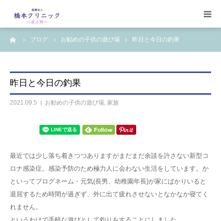
ーム
ブログ
お勧めの子供の遊び場
昨日と今日の釣果
受診案内
治療案内
昨日と今日の釣果
設備
2021.09.5
お勧めの子供の遊び場
,
家族
【コラム】
ワクチン一覧
最近では少し落ち着きつつありますがまだまだ余談を許さない新型コ
ロナ感染症。感染予防のため極力人に会わない生活をしています。か
といってブログネーム・元気(長男、幼稚園年長)が家にばかりいると
退屈するため時間が過ぎず、外に出て疲れさせないとなかなか寝てく
れません。
というわけで手軽な遊びとして釣りをすることにしました。