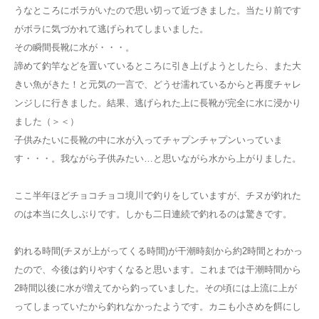
うなところにボラがいたので思い切って近づきました。当たり前です
がボラに気づかれて逃げられてしまいました。
その瞬間長靴に水が・・・。
諦めて釣竿などを置いているところに引き上げようとしたら、また大
きい魚がきた！と元気の一言で、どうせ濡れているからと再度チャレ
ンジしに行きました。結果、逃げられた上に長靴が完全に水に浸かり
ました（＞＜）
子供みたいに長靴の中に水が入ってチャプンチャプンいっていま
す・・・。我ながら子供みたい…と思いながら水から上がりました。
ここ半年ほどチョコチョコ境川で釣りをしていますが、チヌが釣れた
のは本当に久しぶりです。しかも二日連続で釣れるのは驚きです。
釣れる時間(チヌが上がってくる時間)が干潮時刻から約2時間とわかっ
たので、今後は釣りやすくなると思います。これまでは干潮時間から
2時間以後に水が増えてから釣っていました。その頃には上流に上が
ってしまっていたから釣れなかったようです。カニも小さめを餌にし