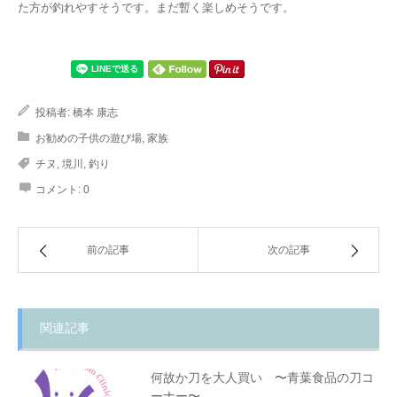
た方が釣れやすそうです。まだ暫く楽しめそうです。
投稿者:
橋本 康志
お勧めの子供の遊び場
,
家族
チヌ
,
境川
,
釣り
コメント:
0
前の記事
次の記事
関連記事
何故か刀を大人買い 〜青葉食品の刀コ
ーナー〜