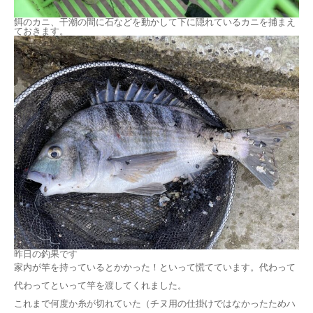
餌のカニ、干潮の間に石などを動かして下に隠れているカニを捕まえ
ておきます。
昨日の釣果です
家内が竿を持っているとかかった！といって慌てています。代わって
代わってといって竿を渡してくれました。
これまで何度か糸が切れていた（チヌ用の仕掛けではなかったためハ