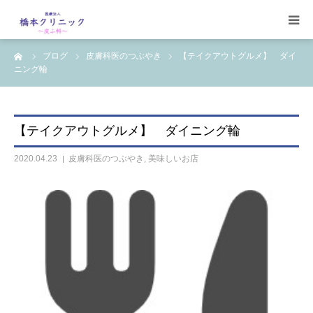
ーム
ブログ
皮膚科医のつぶやき
【テイクアウトグルメ】 ダイ
受診案内
ニング輪
治療案内
【テイクアウトグルメ】 ダイニング輪
設備
2020.04.23
皮膚科医のつぶやき
,
美味しいお店
【コラム】
ワクチン一覧