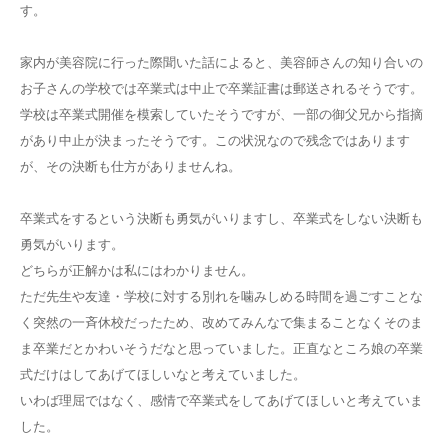
す。
家内が美容院に行った際聞いた話によると、美容師さんの知り合いの
お子さんの学校では卒業式は中止で卒業証書は郵送されるそうです。
学校は卒業式開催を模索していたそうですが、一部の御父兄から指摘
があり中止が決まったそうです。この状況なので残念ではあります
が、その決断も仕方がありませんね。
卒業式をするという決断も勇気がいりますし、卒業式をしない決断も
勇気がいります。
どちらが正解かは私にはわかりません。
ただ先生や友達・学校に対する別れを噛みしめる時間を過ごすことな
く突然の一斉休校だったため、改めてみんなで集まることなくそのま
ま卒業だとかわいそうだなと思っていました。正直なところ娘の卒業
式だけはしてあげてほしいなと考えていました。
いわば理屈ではなく、感情で卒業式をしてあげてほしいと考えていま
した。