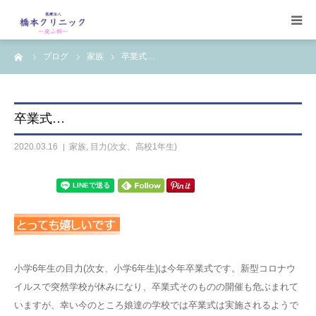
ーム
ブログ
家族
卒業式…
受診案内
治療案内
卒業式…
設備
2020.03.16
家族
,
目力(次女、高校1年生)
【コラム】
ワクチン一覧
小学6年生の目力(次女、小学6年生)は今年卒業式です。新型コロナウ
イルスで突然学校が休みになり、卒業式そのものの開催も危ぶまれて
いますが、幸い今のところ娘達の学校では卒業式は実施されるようで