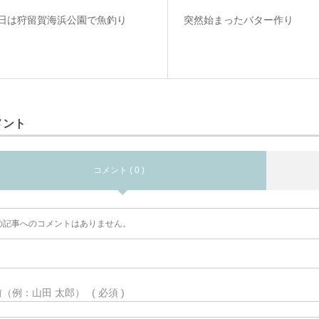
日は狩留賀海浜公園で魚釣り
突然始まったバター作り
メント
コメント ( 0 )
の記事へのコメントはありません。
前（例：山田 太郎）
( 必須 )