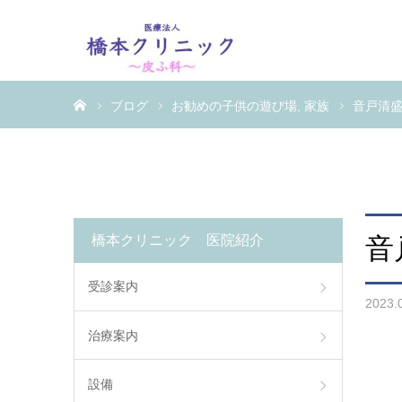
ホーム
ブログ
お勧めの子供の遊び場
家族
音戸清盛
橋本クリニック 医院紹介
音
受診案内
2023.
治療案内
設備