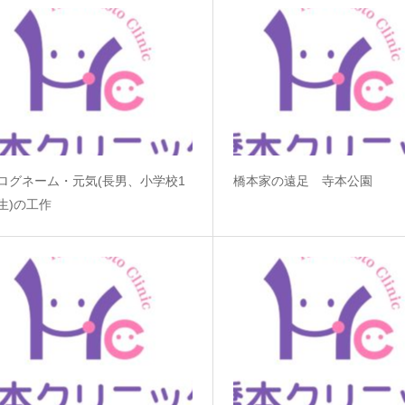
ログネーム・元気(長男、小学校1
橋本家の遠足 寺本公園
生)の工作