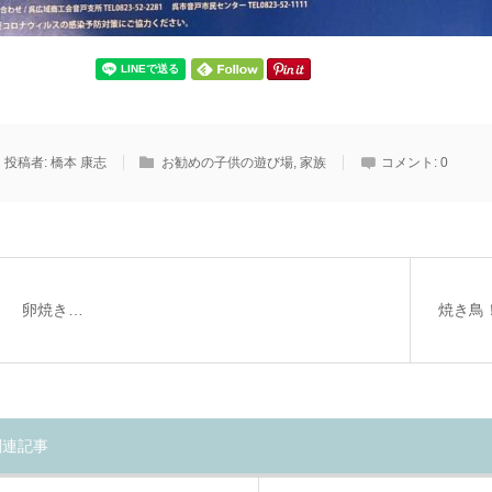
投稿者:
橋本 康志
お勧めの子供の遊び場
,
家族
コメント:
0
卵焼き…
焼き鳥
関連記事