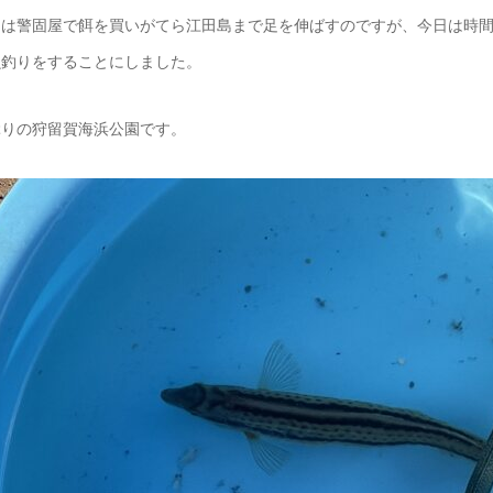
もは警固屋で餌を買いがてら江田島まで足を伸ばすのですが、今日は時
魚釣りをすることにしました。
ぶりの狩留賀海浜公園です。