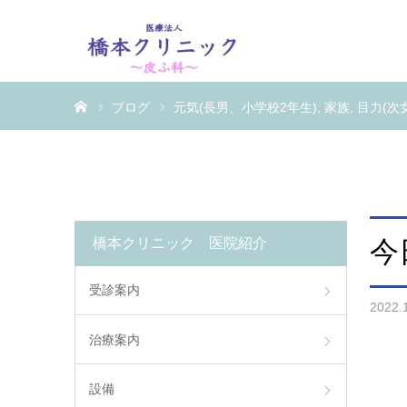
ホーム
ブログ
元気(長男、小学校2年生)
家族
目力(次
橋本クリニック 医院紹介
今
受診案内
2022.
治療案内
設備