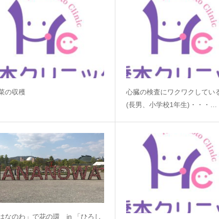
菜の収穫
心臓の検査にワクワクしてい
(長男、小学校1年生)・・・…
はなのわ」で花の環 in 「ひろし