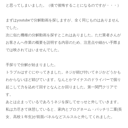
と思ってしまいました。（後で後悔することになるのですが・・・）
まずはyoutubeで分解動画を探しますが、全く同じものはありません
でした。
次に似た機種の分解動画を探すとこれはありました。ただ業者さんが
お客さんへ作業の概要を説明する内容のため、注意点や細かい手際ま
では映されてはいませんでした。
手探りで分解が始まりました。
トラブルはすぐにやってきました。ネジが錆び付いてネジかどうかも
わからないほど錆びています。なんとかマイナスのドライバーで掘り
起こして力を込めて回すとなんとか回りました。第一関門クリアで
す。
あとは止まっているであろうネジを探してせっせと外していきます。
私は力尽きて休憩していると、家内とブログネーム・パッチリ二重(長
女、高校１年生)が前面パネルなどスルスルと外してくれました。