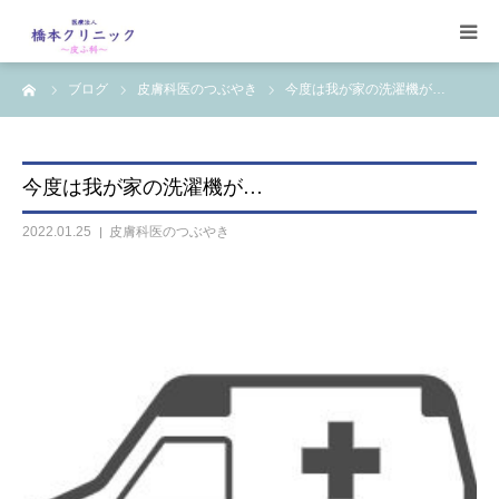
ーム
ブログ
皮膚科医のつぶやき
今度は我が家の洗濯機が…
受診案内
治療案内
今度は我が家の洗濯機が…
設備
2022.01.25
皮膚科医のつぶやき
【コラム】
ワクチン一覧