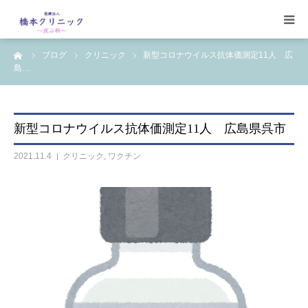
ーム
ブログ
クリニック
新型コロナウイルス抗体価測定11人 広
受診案内
島…
治療案内
新型コロナウイルス抗体価測定11人 広島県呉市
設備
2021.11.4
クリニック
,
ワクチン
【コラム】
ワクチン一覧