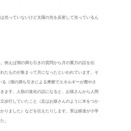
月は光っていないけど太陽の光を反射して光っているん
す。例えば潮の満ち引きの質問から月の重力の話を伝
されたものが集まって月になったといわれています。そ
ている（潮の満ち引きによる摩擦でエネルギーが費やさ
いきます。人類の進化の話になると、お猿さんから人間
直立歩行していたこと（足はお猿さんのように木をつか
わかりました）などを伝えたりします。実は娘達が小学
した。