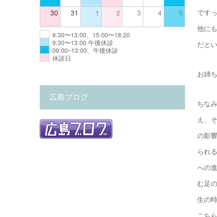
30
31
1
2
3
4
5
です
他に
9:30〜13:00、15:00〜18:20
9:30〜13:00 午後休診
だと
09:00~13:00、午後休診
休診日
お姉
広島ブログ
ちな
え、
の影響
られ
への
む足
生の
こち