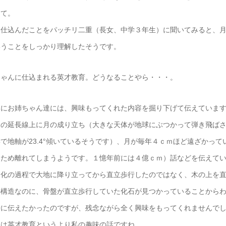
って。
も仕込んだことをパッチリ二重（長女、中学３年生）に聞いてみると、
いうことをしっかり理解したそうです。
ちゃんに仕込まれる英才教育。どうなることやら・・・。
みにお姉ちゃん達には、興味もってくれた内容を掘り下げて伝えていま
その延長線上に月の成り立ち（大きな天体が地球にぶつかって弾き飛ば
で地軸が23.4°傾いているそうです）、月が毎年４ｃｍほど遠ざかっ
るため離れてしまうようです。１憶年前には４億ｃｍ）話などを伝えて
進化の過程で大地に降り立ってから直立歩行したのではなく、木の上を
の構造なのに、骨盤が直立歩行していた化石が見つかっていることから
時に伝えたかったのですが、残念ながら全く興味をもってくれませんで
らは英才教育というより私の趣味の話ですね。