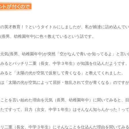
の英才教育！？というタイトルにしましたが、私が娘達に詰め込んでい
(長男、幼稚園年中)に色々教えているという話です。
元気(長男、幼稚園年中)が突然「空がなんで青いか知ってるよ」と言い
てみるとパッチリ二重（長女、中学３年生）が知識を仕込んだようです
てみると「太陽の光が空気で反射して青くなる」と教えてくれました。
には「太陽の光が空気によって屈折・散乱されて空が青くなる」のです
なことを言い始めた理由を元気（長男、幼稚園年中）に聞いてみると、
えたですって。目力（次女、中学１年生）はそんなん知らんかった！っ
チリ二重（長女、中学３年生）にそんなことを仕込んだ理由を聞いてみ