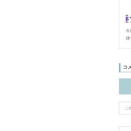
今
球
コ
こ