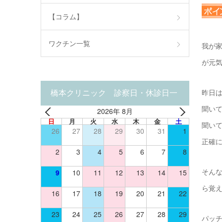
【コラム】
ワクチン一覧
我が家
が元気
橋本クリニック 診察日・休診日一
昨日は
聞い
2026年 8月
覧
日
月
火
水
木
金
土
聞い
26
27
28
29
30
31
1
正確
2
3
4
5
6
7
8
9
10
11
12
13
14
15
そん
ら覚
16
17
18
19
20
21
22
23
24
25
26
27
28
29
パッ