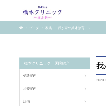
ホーム
ブログ
家族
我が家の英才教育！？
橋本クリニック 医院紹介
我
受診案内
2020.
治療案内
設備