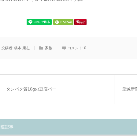
投稿者:
橋本 康志
家族
コメント:
0
タンパク質10gの豆腐バー
鬼滅新
関連記事