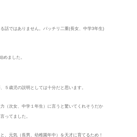
る話ではありません。パッチリ二重(長女、中学3年生)
始めました。
。
が、５歳児の説明としては十分だと思います。
目力（次女、中学１年生）に言うと驚いてくれそうだか
て言ってました。
ると、元気（長男、幼稚園年中）を天才に育てるため！