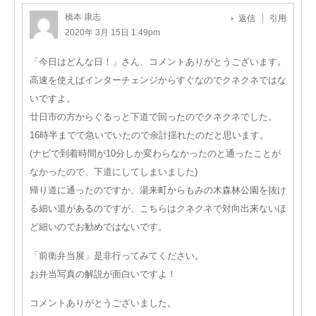
橋本 康志
返信
引用
2020年 3月 15日 1:49pm
「今日はどんな日！」さん、コメントありがとうございます。
高速を使えばインターチェンジからすぐなのでクネクネではな
いですよ。
廿日市の方からぐるっと下道で回ったのでクネクネでした。
16時半までで急いでいたので余計揺れたのだと思います。
(ナビで到着時間が10分しか変わらなかったのと通ったことが
なかったので、下道にしてしまいました)
帰り道に通ったのですか、湯来町からもみの木森林公園を抜け
る細い道があるのですが、こちらはクネクネで対向出来ないほ
ど細いのでお勧めではないです。
「前衛弁当展」是非行ってみてください。
お弁当写真の解説が面白いですよ！
コメントありがとうございました。