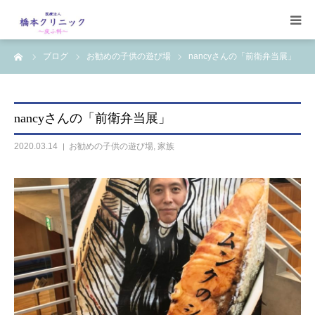
ーム
ブログ
お勧めの子供の遊び場
nancyさんの「前衛弁当展」
受診案内
治療案内
nancyさんの「前衛弁当展」
設備
2020.03.14
お勧めの子供の遊び場
,
家族
【コラム】
ワクチン一覧