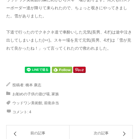
ーボーダー達が降りて来られたので、ちょっと覗きにやってきまし
た。雪がありました。
下道で行ったのでクネクネ道で車酔いした元気(長男、4才)は途中泣き
出してしまいました(><)。スキー場を見て元気(長男、4才)は「雪が見
れて良かったね！」って言ってくれたので救われました。
投稿者:
橋本 康志
お勧めの子供の遊び場
,
家族
ウッドワン美術館
,
前衛弁当
コメント:
4
前の記事
次の記事