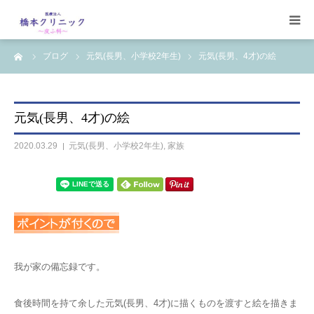
ーム
ブログ
元気(長男、小学校2年生)
元気(長男、4才)の絵
受診案内
治療案内
元気(長男、4才)の絵
設備
2020.03.29
元気(長男、小学校2年生)
,
家族
【コラム】
ワクチン一覧
我が家の備忘録です。
食後時間を持て余した元気(長男、4才)に描くものを渡すと絵を描きま