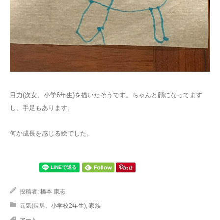
目力(次女、小学6年生)を描いたそうです。ちゃんと顔になってます
し、手足もあります。
何か成長を感じる絵でした。
投稿者:
橋本 康志
元気(長男、小学校2年生)
,
家族
アート