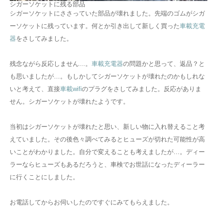
シガーソケットに残る部品
シガーソケットにささっていた部品が壊れました。先端のゴムがシガ
ーソケットに残っています。何とか引き出して新しく買った
車載充電
器
をさしてみました。
残念ながら反応しません…。
車載充電器
の問題かと思って、返品？と
も思いましたが…。もしかしてシガーソケットが壊れたのかもしれな
いと考えて、直接
車載wifi
のプラグをさしてみました。反応がありま
せん。シガーソケットが壊れたようです。
当初はシガーソケットが壊れたと思い、新しい物に入れ替えること考
えていました。その後色々調べてみるとヒューズが切れた可能性が高
いことがわかりました。自分で変えることも考えましたが…。ディー
ラーならヒューズもあるだろうと、車検でお世話になったディーラー
に行くことにしました。
お電話してからお伺いしたのですぐにみてもらえました。