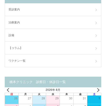
受診案内
治療案内
設備
【コラム】
ワクチン一覧
橋本クリニック 診察日・休診日一覧
2026年 8月
日
月
火
水
木
金
土
26
27
28
29
30
31
1