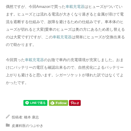
偶然ですが、今回Amazonで買った
車載充電器
はヒューズがついてい
ます。ヒューズとは流れる電流が大きくなり過ぎると金属が溶けて電
流を遮断する仕組みで、故障を避けるための仕組みです。車本体のヒ
ューズが切れると大変(愛車のヒューズは奥の方にあるため差し替える
のは大変です)ですが、この
車載充電器
は簡単にヒューズが交換出来る
ので助かります。
今回買った
車載充電器
のお陰で車内の充電環境が充実しました。おま
けにバッテリーの電圧も確認出来るので、自然劣化によるバッテリー
上がりも避けると思います。シガーソケットが壊れた訳ではなくてよ
かったです。
投稿者:
橋本 康志
皮膚科医のつぶやき