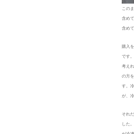
この
含め
含め
購入
です
考え
の方
す。
が、
それ
した
が冷