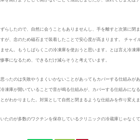
をずらしたので、自然に会うこともありませんし、手を離すと次第に閉
ますが、念のため磁石まで装着したことで安心度が高まります。 チャイ
りません。もうしばらくこの冷凍庫を使おうと思います。とは言え冷凍
大惨事になるため、できるだけ減らそうと考えています。
て思ったのは失敗やうまくいかないことがあってもカバーする仕組みが
ば冷凍庫が開いていることで音が鳴る仕組みが、カバーする仕組みにな
ことがわかりました。対策として自然と閉まるような仕組みを作り変え
ていたのが多数のワクチンを保存しているクリニックの冷蔵庫じゃなく