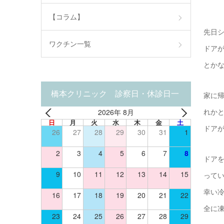
【コラム】
先日
ワクチン一覧
ドア
とか
橋本クリニック 診察日・休診日一
家に
2026年 8月
れか
覧
日
月
火
水
木
金
土
ドア
26
27
28
29
30
31
1
2
3
4
5
6
7
8
ドア
9
10
11
12
13
14
15
って
幸い冷
16
17
18
19
20
21
22
全に
23
24
25
26
27
28
29