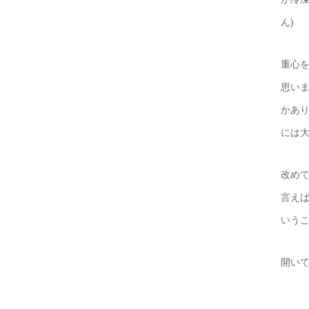
ん)
重心
思い
かあ
には
改め
言え
いう
開い