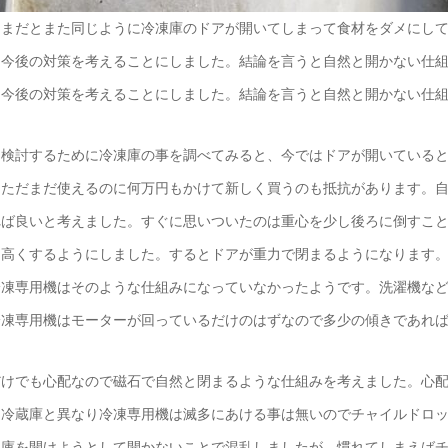
ままだとまた同じように冷凍庫のドアが開いてしまって食材をダメにし
て今後の対策を考えることにしました。結論を言うと自然と開かない仕
て今後の対策を考えることにしました。結論を言うと自然と開かない仕
を検討するために冷凍庫の事を調べてみると、今ではドアが開いている
。ただまだ使えるのに何万円もかけて新しく買うのも抵抗があります。
れば良いと考えました。すぐに思いついたのは重心を少し後ろに倒すこ
を高くするようにしました。するとドアが重力で閉まるようになります
冷凍専用機はそのような仕組みになっていなかったようです。洗濯機な
冷凍専用機はモーターが回っているだけのはずなので多少の傾きであれ
だけでも心配なので磁石で自然と閉まるような仕組みを考えました。心
。冷蔵庫と異なり冷凍専用機は滅多にあける事は無いのでチャイルドロッ
凍庫を開けようとして開かないことで混乱しましたが、慣れてしまえば