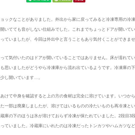
ショックなことがありました。外出から家に戻ってみると冷凍専用の冷
が開いてても音がしない仕組みでした。これまでちょっとドアが開いて
なっていましたが、今回は外出中と言うこともあり気付くことができま
帰って気付いたのはドアが開いていることではありません。床が濡れて
とも思いましたがどうやら冷凍庫から流れ出ているようです。冷凍庫の
が少し開いています…。
をあけて中身を確認すると上の方の食材は完全に溶けています。いつか
いた一部は廃棄しましたが、溶けてはいるものの冷たいものも再冷凍と
蔵庫の下のほうは氷が溶けておらず冷凍が保たれていました。2段目3
凍っていました。冷蔵庫にいれたのは冷凍だったトンカツやハムカツな