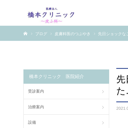
ホーム
ブログ
皮膚科医のつぶやき
先日ショックな
橋本クリニック 医院紹介
先
た
受診案内
治療案内
2021.
設備