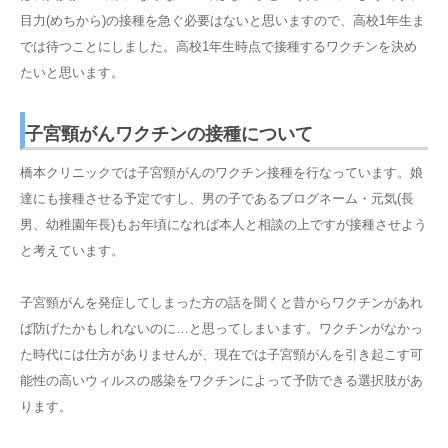
目力(めちから)の接種を急ぐ必要はないと思いますので、高校1年生ま
では待つことにしました。高校1年生時点で接種するワクチンを決め
たいと思います。
子宮頸がんワクチンの接種について
橋本クリニックでは子宮頸がんのワクチン接種を行なっています。娘
達にも接種させる予定ですし、男の子であるブログネーム・元気(長
男、幼稚園年長)もお年頃になれば本人と相談の上ですが接種させよう
と考えています。
子宮頸がんを発症してしまった方の話を聞くと昔からワクチンがあれ
ば防げたかもしれないのに…と思ってしまいます。ワクチンがなかっ
た時代には仕方がありませんが、現在では子宮頸がんを引き起こす可
能性の高いウィルスの感染をワクチンによって予防できる選択肢があ
ります。