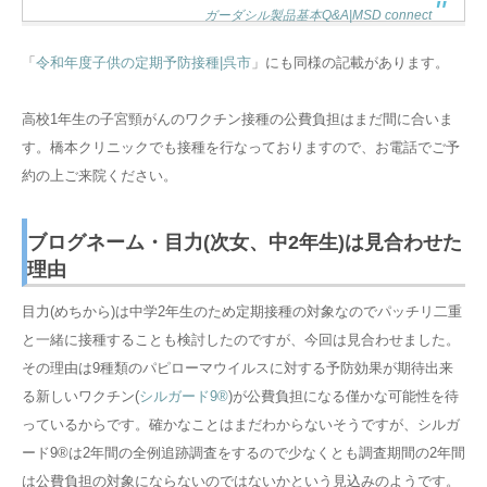
ガーダシル製品基本Q&A|MSD connect
「
令和年度子供の定期予防接種|呉市
」にも同様の記載があります。
高校1年生の子宮頸がんのワクチン接種の公費負担はまだ間に合いま
す。橋本クリニックでも接種を行なっておりますので、お電話でご予
約の上ご来院ください。
ブログネーム・目力(次女、中2年生)は見合わせた
理由
目力(めちから)は中学2年生のため定期接種の対象なのでパッチリ二重
と一緒に接種することも検討したのですが、今回は見合わせました。
その理由は9種類のパピローマウイルスに対する予防効果が期待出来
る新しいワクチン(
シルガード9®︎
)が公費負担になる僅かな可能性を待
っているからです。確かなことはまだわからないそうですが、シルガ
ード9®︎は2年間の全例追跡調査をするので少なくとも調査期間の2年間
は公費負担の対象にならないのではないかという見込みのようです。