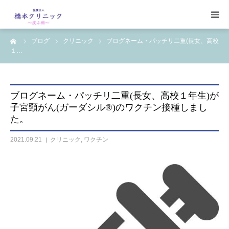
ーム
ブログ
クリニック
ブログネーム・パッチリ二重(長女、高校
受診案内
１…
治療案内
ブログネーム・パッチリ二重(長女、高校１年生)が
設備
子宮頸がん(ガーダシル®︎)のワクチン接種しまし
た。
【コラム】
2021.09.21
クリニック
,
ワクチン
ワクチン一覧