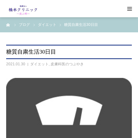
ーム
ブログ
ダイエット
糖質自粛生活30日目
受診案内
治療案内
糖質自粛生活30日目
設備
2021.01.30
ダイエット
,
皮膚科医のつぶやき
【コラム】
ワクチン一覧