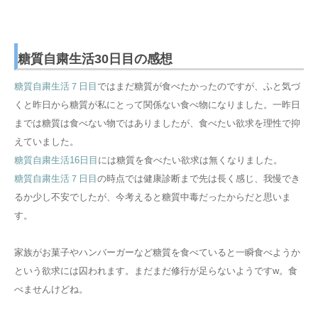
糖質自粛生活30日目の感想
糖質自粛生活７日目
ではまだ糖質が食べたかったのですが、ふと気づ
くと昨日から糖質が私にとって関係ない食べ物になりました。一昨日
までは糖質は食べない物ではありましたが、食べたい欲求を理性で抑
えていました。
糖質自粛生活16日目
には糖質を食べたい欲求は無くなりました。
糖質自粛生活７日目
の時点では健康診断まで先は長く感じ、我慢でき
るか少し不安でしたが、今考えると糖質中毒だったからだと思いま
す。
家族がお菓子やハンバーガーなど糖質を食べていると一瞬食べようか
という欲求には囚われます。まだまだ修行が足らないようですw。食
べませんけどね。