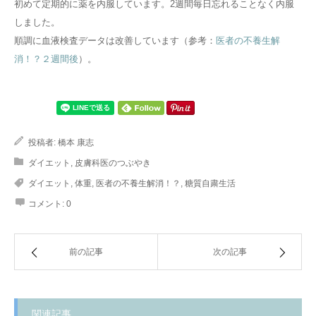
初めて定期的に薬を内服しています。2週間毎日忘れることなく内服
しました。
順調に血液検査データは改善しています（参考：
医者の不養生解
消！？２週間後
）。
投稿者:
橋本 康志
ダイエット
,
皮膚科医のつぶやき
ダイエット
,
体重
,
医者の不養生解消！？
,
糖質自粛生活
コメント:
0
前の記事
次の記事
関連記事