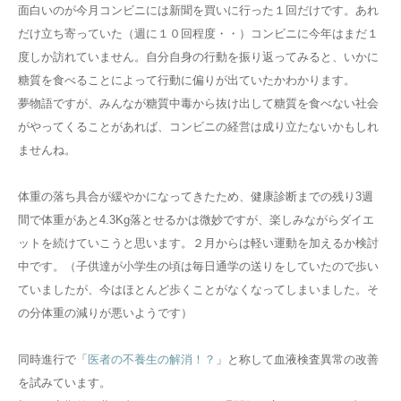
面白いのが今月コンビニには新聞を買いに行った１回だけです。あれ
だけ立ち寄っていた（週に１０回程度・・）コンビニに今年はまだ１
度しか訪れていません。自分自身の行動を振り返ってみると、いかに
糖質を食べることによって行動に偏りが出ていたかわかります。
夢物語ですが、みんなが糖質中毒から抜け出して糖質を食べない社会
がやってくることがあれば、コンビニの経営は成り立たないかもしれ
ませんね。
体重の落ち具合が緩やかになってきたため、健康診断までの残り3週
間で体重があと4.3Kg落とせるかは微妙ですが、楽しみながらダイエ
ットを続けていこうと思います。２月からは軽い運動を加えるか検討
中です。（子供達が小学生の頃は毎日通学の送りをしていたので歩い
ていましたが、今はほとんど歩くことがなくなってしまいました。そ
の分体重の減りが悪いようです）
同時進行で「
医者の不養生の解消！？
」と称して血液検査異常の改善
を試みています。