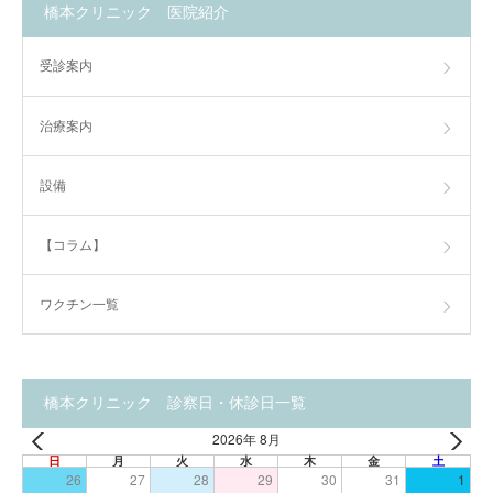
橋本クリニック 医院紹介
受診案内
治療案内
設備
【コラム】
ワクチン一覧
橋本クリニック 診察日・休診日一覧
2026年 8月
日
月
火
水
木
金
土
26
27
28
29
30
31
1