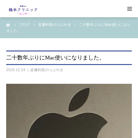
ーム
ブログ
皮膚科医のつぶやき
二十数年ぶりにMac使いになり
受診案内
ました。
治療案内
二十数年ぶりにMac使いになりました。
設備
2020.12.24
皮膚科医のつぶやき
【コラム】
ワクチン一覧