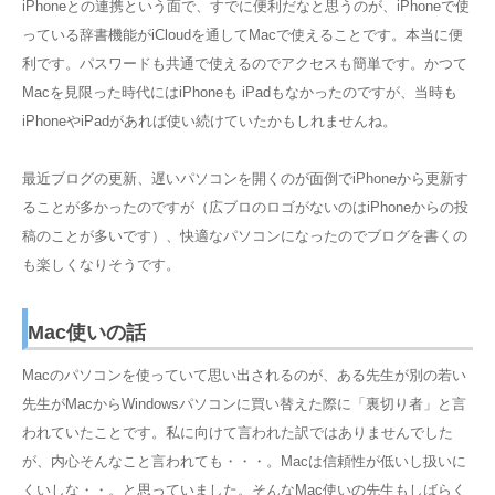
iPhoneとの連携という面で、すでに便利だなと思うのが、iPhoneで使
っている辞書機能がiCloudを通してMacで使えることです。本当に便
利です。パスワードも共通で使えるのでアクセスも簡単です。かつて
Macを見限った時代にはiPhoneも iPadもなかったのですが、当時も
iPhoneやiPadがあれば使い続けていたかもしれませんね。
最近ブログの更新、遅いパソコンを開くのが面倒でiPhoneから更新す
ることが多かったのですが（広ブロのロゴがないのはiPhoneからの投
稿のことが多いです）、快適なパソコンになったのでブログを書くの
も楽しくなりそうです。
Mac使いの話
Macのパソコンを使っていて思い出されるのが、ある先生が別の若い
先生がMacからWindowsパソコンに買い替えた際に「裏切り者」と言
われていたことです。私に向けて言われた訳ではありませんでした
が、内心そんなこと言われても・・・。Macは信頼性が低いし扱いに
くいしな・・。と思っていました。そんなMac使いの先生もしばらく