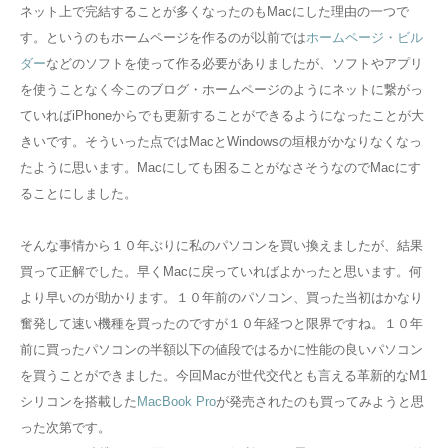
ネット上で完結することが多くなったのもMacにした理由の一つで
す。というのもホームページを作るのが以前では
ホームページ・ビル
ダー
などのソフトを使って作る必要がありましたが、ソフトやアプリ
を使うことなく今このブログ・ホームページのようにネットに繋がっ
ていればiPhoneからでも更新することができるようになったことが大
きいです。そういった点ではMacとWindowsの垣根がかなりなくなっ
たように思います。Macにしても困ることがなさそうなのでMacにす
ることにしました。
そんな事情から１０年ぶりに私のパソコンを買い換えましたが、結果
買って正解でした。早くMacに戻っていればよかったと思います。何
より早いのが助かります。１０年前のパソコン、買った当初はかなり
奮発して速い機種を買ったのですが１０年経つと限界ですね。１０年
前に買ったパソコンの半額以下の値段ではるかに性能の良いパソコン
を買うことができました。今回Macが世代交代とも言える革新的なM1
シリコンを搭載した
MacBook Pro
が発売されたのも買ってみようと思
った次第です。