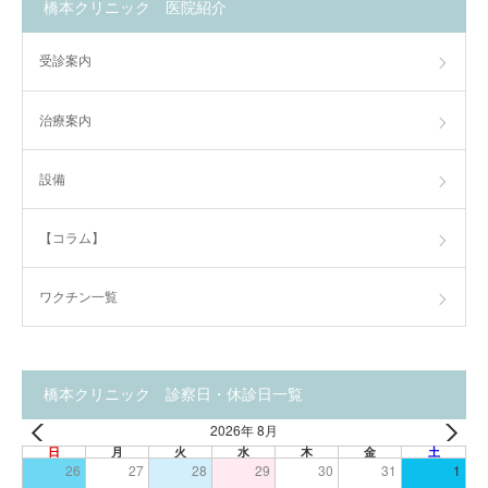
橋本クリニック 医院紹介
受診案内
治療案内
設備
【コラム】
ワクチン一覧
橋本クリニック 診察日・休診日一覧
2026年 8月
日
月
火
水
木
金
土
26
27
28
29
30
31
1