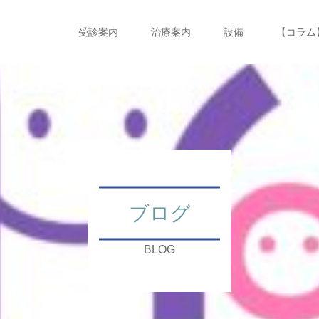
受診案内
治療案内
設備
【コラム
ブログ
BLOG