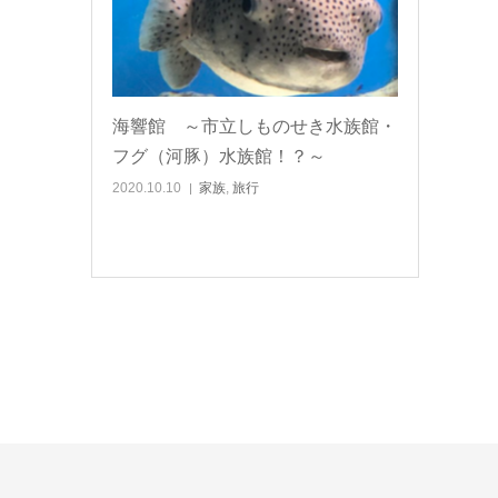
海響館 ～市立しものせき水族館・
フグ（河豚）水族館！？～
2020.10.10
家族
,
旅行